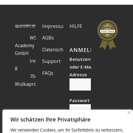
Impressum
HILFE
WS
AGBs
Academy
Datenschutz
ANMELDESTATUS
GmbH
Benutzername
Industriegelände
Support
oder E-Mail-
8
FAQs
Adresse
7041
Wulkaprodersdorf
Passwort
Wir schätzen Ihre Privatsphäre
Wir verwenden Cookies, um Ihr Surferlebnis zu verbessern,