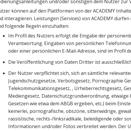
dienungsanleitungen und/oder sonstigen dem Nutzer zur V
tzer können auf den Plattformen von der ACADEMY Inhalte
d interagieren. Leistungen (Services) von ACADEMY dürfen d
nd folgende Regeln einzuhalten:
Im Profil des Nutzers erfolgt die Eingabe der persone
Verantwortung. Eingaben von persönlichen Telefonnumm
oder einer persönlichen E-Mail-Adresse, sind im Profil d
Die Veröffentlichung von Daten Dritter ist ausschließli
Der Nutzer verpflichtet sich, sich an sämtliche relevant
Jugendschutzgesetze, Verbotsgesetz, Pornographie Ge
Telekommunikationsgesetz, , Urheberrechtsgesetz, Ge
Mediengesetz, Datenschutzgrundverordnung, etwaige Per
Gesetzen wie etwa dem ABGB ergeben, etc.) beim Einstel
keinerlei, pornografische, obszöne, sittenwidrige, gew
rassistische, rechts-/linksradikale, beleidigende oder so
Informationen und/oder Fotos verbreitet werden. Der Us