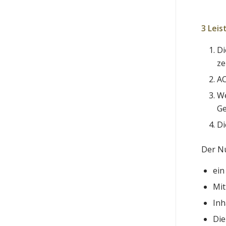
3 Lei
Di
ze
AC
We
Ge
Di
Der Nu
ein
Mit
Inh
Die