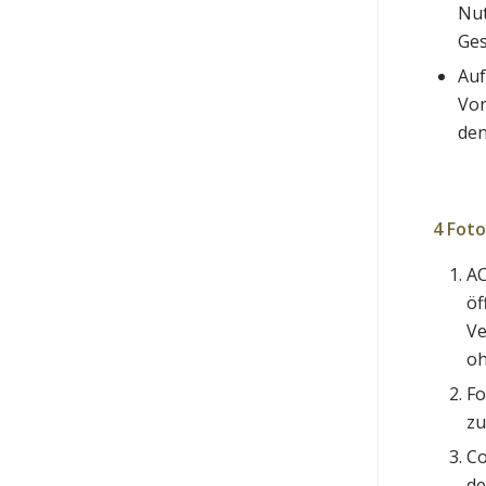
Nut
Ges
Auf
Vor
den
4 Foto
AC
öf
Ve
oh
Fo
zu
Co
de