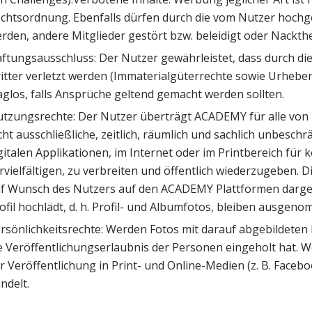
chtsordnung. Ebenfalls dürfen durch die vom Nutzer hochge
rden, andere Mitglieder gestört bzw. beleidigt oder Nackthe
ftungsausschluss: Der Nutzer gewährleistet, dass durch di
itter verletzt werden (Immaterialgüterrechte sowie Urheber
aglos, falls Ansprüche geltend gemacht werden sollten.
tzungsrechte: Der Nutzer überträgt ACADEMY für alle von 
cht ausschließliche, zeitlich, räumlich und sachlich unbeschr
gitalen Applikationen, im Internet oder im Printbereich fü
rvielfältigen, zu verbreiten und öffentlich wiederzugeben
f Wunsch des Nutzers auf den ACADEMY Plattformen dargeste
ofil hochlädt, d. h. Profil- und Albumfotos, bleiben ausgenom
rsönlichkeitsrechte: Werden Fotos mit darauf abgebildeten 
e Veröffentlichungserlaubnis der Personen eingeholt hat. We
r Veröffentlichung in Print- und Online-Medien (z. B. Facebo
ndelt.