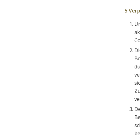
5 Ver
Um
ak
Co
Di
Be
dü
ve
si
Zu
ve
De
Be
sc
be