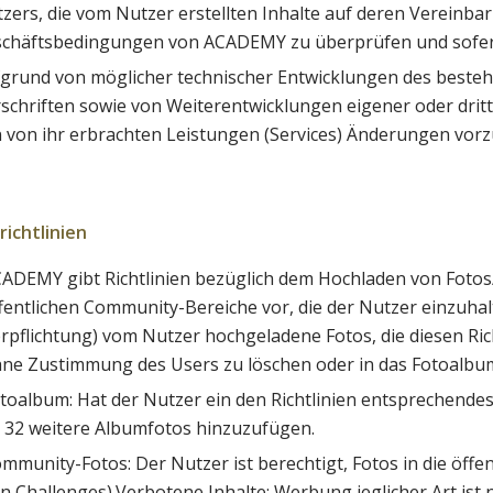
zers, die vom Nutzer erstellten Inhalte auf deren Vereinb
chäftsbedingungen von ACADEMY zu überprüfen und sofern er
grund von möglicher technischer Entwicklungen des besteh
schriften sowie von Weiterentwicklungen eigener oder dritt
 von ihr erbrachten Leistungen (Services) Änderungen vo
richtlinien
ADEMY gibt Richtlinien bezüglich dem Hochladen von Fotos/Vid
fentlichen Community-Bereiche vor, die der Nutzer einzuhal
rpflichtung) vom Nutzer hochgeladene Fotos, die diesen Ri
ne Zustimmung des Users zu löschen oder in das Fotoalbum
toalbum: Hat der Nutzer ein den Richtlinien entsprechendes 
 32 weitere Albumfotos hinzuzufügen.
mmunity-Fotos: Der Nutzer ist berechtigt, Fotos in die öffe
n Challenges).Verbotene Inhalte: Werbung jeglicher Art ist n