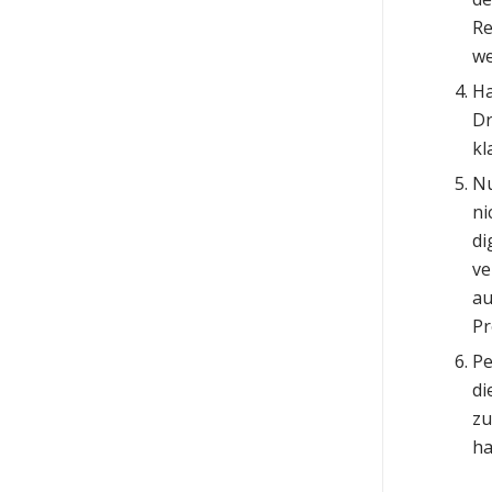
Re
we
Ha
Dr
kl
Nu
ni
di
ve
au
Pr
Pe
di
zu
ha