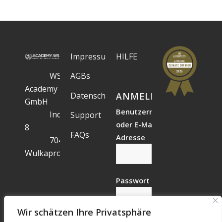
Impressum
HILFE
WS
AGBs
Academy
Datenschutz
ANMELDESTATUS
GmbH
Benutzername
Industriegelände
Support
oder E-Mail-
8
FAQs
Adresse
7041
Wulkaprodersdorf
Passwort
Wir schätzen Ihre Privatsphäre